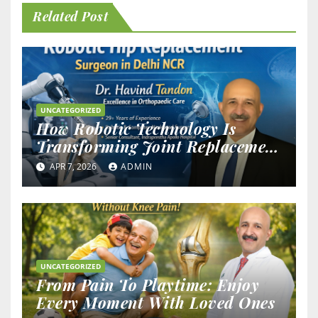
Related Post
UNCATEGORIZED
How Robotic Technology Is
Transforming Joint Replacement
Outcomes
APR 7, 2026
ADMIN
UNCATEGORIZED
From Pain To Playtime: Enjoy
Every Moment With Loved Ones