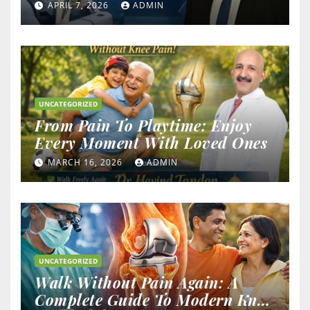
Outcomes
APRIL 7, 2026
ADMIN
UNCATEGORIZED
From Pain To Playtime: Enjoy
Every Moment With Loved Ones
MARCH 16, 2026
ADMIN
UNCATEGORIZED
Walk Without Pain Again: A
Complete Guide To Modern Knee