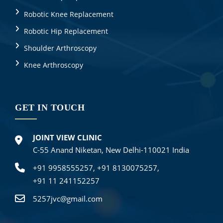
Robotic Knee Replacement
Robotic Hip Replacement
Shoulder Arthroscopy
Knee Arthroscopy
GET IN TOUCH
JOINT VIEW CLINIC
C-55 Anand Niketan, New Delhi-110021 India
+91 9958555257,
+91 8130075257,
+91 11 241152257
5257jvc@gmail.com