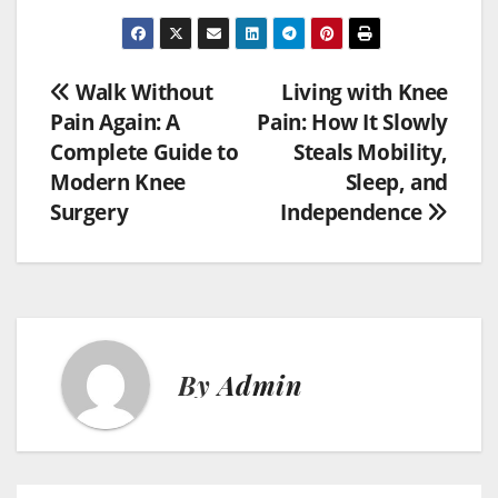
Post
Walk Without
Living with Knee
Pain Again: A
Pain: How It Slowly
Navigation
Complete Guide to
Steals Mobility,
Modern Knee
Sleep, and
Surgery
Independence
By
Admin